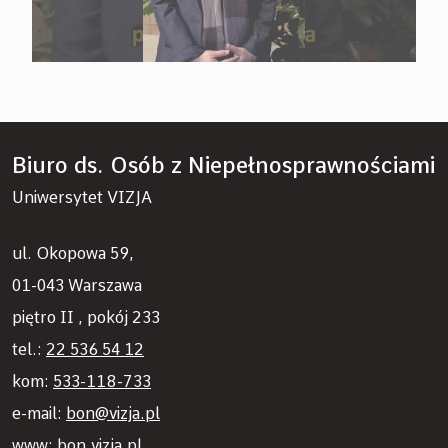
Biuro ds. Osób z Niepełnosprawnościami
Uniwersytet VIZJA
ul. Okopowa 59,
01-043 Warszawa
piętro II , pokój 233
tel.:
22 536 54 12
kom:
533-118-733
e-mail:
bon@vizja.pl
www:
bon.vizja.pl