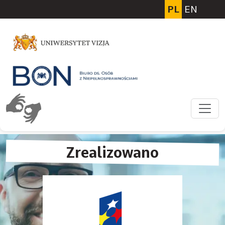
Przejdź do głównej treści
PL
EN
Zrealizowano