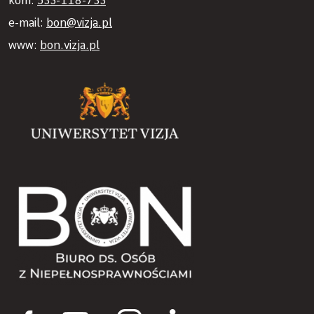
kom:
533-118-733
e-mail:
bon@vizja.pl
www:
bon.vizja.pl